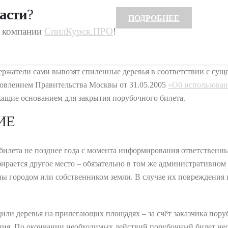
асти
?
ПОДРОБНЕЕ
ы компании
СпилКурск.ПРО
!
держатели сами вывозят спиленные деревья в соответствии с с
овлением Правительства Москвы от 31.05.2005
«Об использован
ащие основанием для закрытия порубочного билета.
ИЕ
билета не позднее года с момента информирования ответственны
рается другое место – обязательно в том же административном о
ны городом или собственником земли. В случае их повреждения 
или деревья на прилегающих площадях – за счёт заказчика пору
ия. По окончании необходимых действий порубочный билет нео