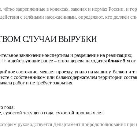
, чётко закреплённые в кодексах, законах и нормах России, и 
действия с зелёными насаждениями, определяют, кто должен спи
ТВОМ СЛУЧАИ ВЫРУБКИ
ительное заключение экспертизы и разрешение на реализацию;
016
и действующие ранее – ствол дерева находится
ближе 5 м
от 
рийное состояние, мешает проезду, упало на машину, балкон и т.
есте с собственником или балансодержателем территории составл
ачала работ и не требует закрытия.
о года;
 сухостой текущего года, сухостой прошлых лет.
 которым руководствуется Департамент природопользования при 