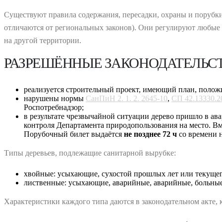
Существуют правила содержания, пересадки, охраны и порубки
отличаются от региональных законов). Они регулируют любые 
на другой территории.
РАЗРЕШЁННЫЕ ЗАКОНОДАТЕЛЬС
реализуется строительный проект, имеющий план, полож
нарушены нормы
СанПиН 2. 1. 2. 2645-10
,
СП 42.13330.2
Роспотребнадзор;
в результате чрезвычайной ситуации дерево пришло в ава
контроля Департамента природопользования на место. Вм
Порубочный билет выдаётся
не позднее 72 ч
со времени н
Типы деревьев, подлежащие санитарной вырубке:
хвойные: усыхающие, сухостой прошлых лет или текущег
лиственные: усыхающие, аварийные, аварийные, больные,
Характеристики каждого типа даются в законодательном акте,