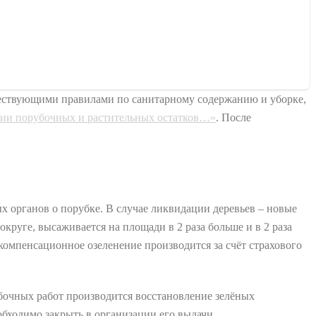
уществующими правилами по санитарному содержанию и уборке,
ии порубочных и растительных остатков…»
. После
х органов о порубке. В случае ликвидации деревьев – новые
круге, высаживается на площади в 2 раза больше и в 2 раза
компенсационное озеленение производится за счёт страхового
бочных работ производится восстановление зелёных
бходимо закрыть в организации его выдачи.