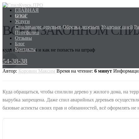
О НАС
ГЛАВНАЯ
О нас
УСЛУГИ
БЛОГ
Услуги
ПОРТФОЛИО
ВСЁ О ЗАКОННОМ СПИ
Спиливание деревьев
ОТЗЫВЫ
Обрезка деревьев
Удаление пней
Ра
Портфолио
БЛОГ
Отзывы
КОНТАКТЫ
Блог
Контакты
куда обращаться и как не попасть на штраф
54-38-38
Автор:
Коровин Максим
Время на чтение:
6 минут
Информация
Куда обращаться, чтобы спилили дерево у жилого дома, на тер
вырубка запрещена. Даже спил аварийных деревьев осуществля
базовые аспекты своих прав и обязанностей, всё оформлять не 