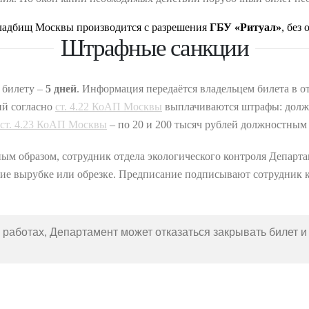
 кладбищ Москвы производится с разрешения
ГБУ «Ритуал»
, без
Штрафные санкции
 билету –
5 дней
. Информация передаётся владельцем билета в о
ий согласно
ст. 4.22 КоАП Москвы
выплачиваются штрафы: дол
ст. 4.23 КоАП Москвы
– по 20 и 200 тысяч рублей должностным
ым образом, сотрудник отдела экологического контроля Департа
щие вырубке или обрезке. Предписание подписывают сотрудник к
 работах, Департамент может отказаться закрывать билет 