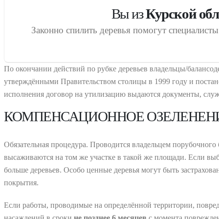
Вы из
Курской обл
Законно спилить деревья помогут специалист
По окончании действий по рубке деревьев владельцы/балансо
утверждёнными Правительством столицы в 1999 году и постан
исполнения договор на утилизацию выдаются документы, служ
КОМПЕНСАЦИОННОЕ ОЗЕЛЕНЕН
Обязательная процедура. Проводится владельцем порубочного 
высаживаются на том же участке в такой же площади. Если выби
больше деревьев. Особо ценные деревья могут быть застрахова
покрытия.
Если работы, проводимые на определённой территории, повред
насаждений в сроки
не позднее 6 месяцев
с момента поврежден