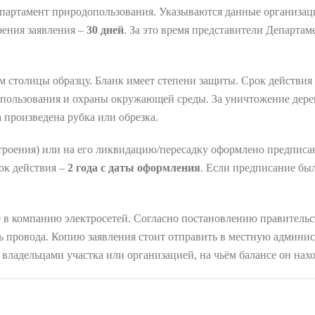
епартамент природопользования. Указываются данные организац
рения заявления –
30 дней
. За это время представители Департа
 столицы образцу. Бланк имеет степени защиты. Срок действия
пользования и охраны окружающей среды. За уничтожение дерев
 произведена рубка или обрезка.
(строения) или на его ликвидацию/пересадку оформлено предпис
ок действия –
2 года с даты оформления
. Если предписание бы
ие в компанию электросетей. Согласно постановлению правитель
ь провода. Копию заявления стоит отправить в местную админис
 владельцами участка или организацией, на чьём балансе он нахо