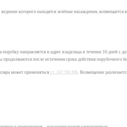
ведении которого находятся зелёные насаждения, возмещается в
 порубку направляется в адрес владельца в течение 10 дней с 
ты продолжаются после истечения срока действия порубочного б
мпляра может применяться
ст. 167 УК РФ
. Возмещение различаетс
ложение и помощников – наказание может ужесточиться.