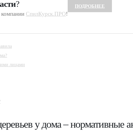
асти
?
ПОДРОБНЕЕ
ы компании
СпилКурск.ПРО
!
равила
ома?
кими лицами
?
еревьев у дома – нормативные а