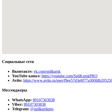
Социальные
сети
Вконтакте:
vk.com/spilkursk
YouTube канал:
https://youtube.com/SpilKurskPRO
Avito:
https://www.avito.ru/user/f9ee57d3e8f77a300fdb205250
Мессенджеры
WhatsApp:
89107303838
Viber:
89107303838
Telegram:
@spilkurskpro